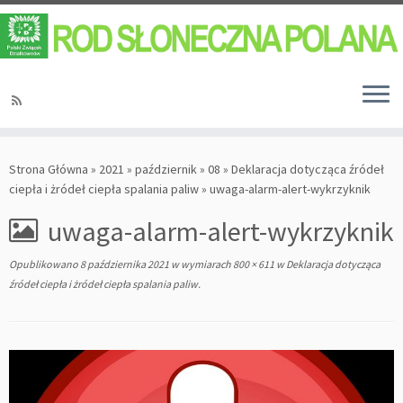
Strona Główna
»
2021
»
październik
»
08
»
Deklaracja dotycząca źródeł
ciepła i żródeł ciepła spalania paliw
»
uwaga-alarm-alert-wykrzyknik
uwaga-alarm-alert-wykrzyknik
Opublikowano
8 października 2021
w wymiarach
800 × 611
w
Deklaracja dotycząca
źródeł ciepła i żródeł ciepła spalania paliw
.