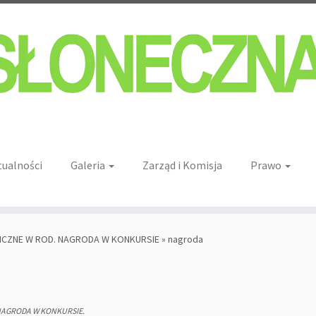
tualności
Galeria
Zarząd i Komisja
Prawo
ICZNE W ROD. NAGRODA W KONKURSIE
»
nagroda
NAGRODA W KONKURSIE
.