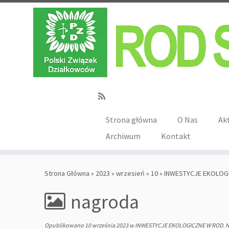
Strona główna
O Nas
Ak
Archiwum
Kontakt
Strona Główna
»
2023
»
wrzesień
»
10
»
INWESTYCJE EKOLOG
nagroda
Opublikowano
10 września 2023
w
INWESTYCJE EKOLOGICZNE W ROD. 