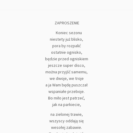
ZAPROSZENIE
Koniec sezonu
niestety już blisko,
pora by rozpalić
ostatnie ognisko,
będzie przed ogniskiem
jeszcze super disco,
można przyjść samemu,
we dwoje, we troje
a ja Wam będę puszczał
wspaniałe przeboje.
Bo miło jest patrzeć,
jak na parkiecie,
na zielonej trawie,
wszyscy oddają się
wesołej zabawie.