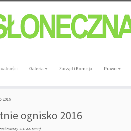
tualności
Galeria
Zarząd i Komisja
Prawo
o 2016
tnie ognisko 2016
tualizowany 3031 dni temu)