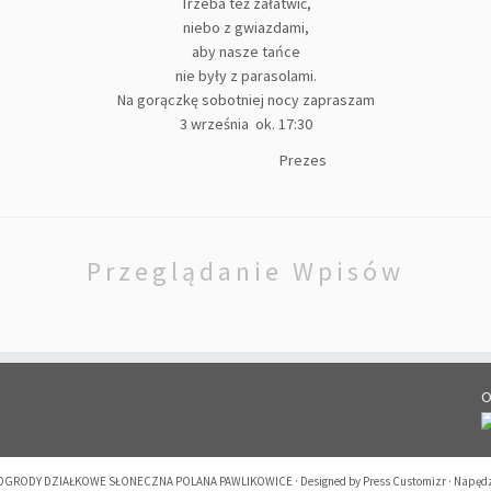
Trzeba też załatwić,
niebo z gwiazdami,
aby nasze tańce
nie były z parasolami.
Na gorączkę sobotniej nocy zapraszam
3 września ok. 17:30
Prezes
Przeglądanie Wpisów
O
OGRODY DZIAŁKOWE SŁONECZNA POLANA PAWLIKOWICE
·
Designed by
Press Customizr
·
Napęd