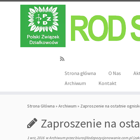
Strona główna
O Nas
Ak
Archiwum
Kontakt
Strona Główna
»
Archiwum
»
Zaproszenie na ostatnie ognisk
Zaproszenie na osta
1 wrz, 2016
w
Archiwum
przez
biuro@lodzpozycjonowanie.com.pl
(zak