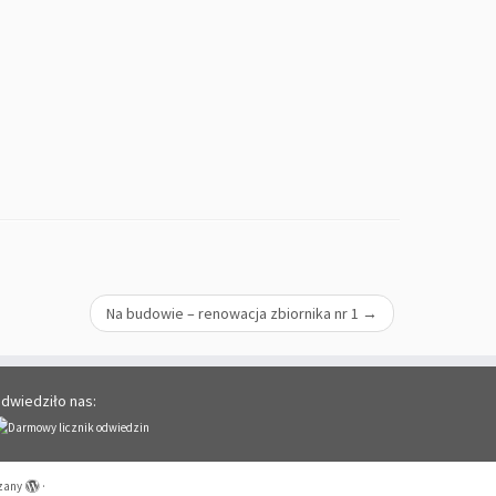
Na budowie – renowacja zbiornika nr 1
→
dwiedziło nas:
zany
·