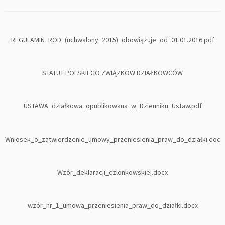
REGULAMIN_ROD_(uchwalony_2015)_obowiązuje_od_01.01.2016.pdf
STATUT POLSKIEGO ZWIĄZKÓW DZIAŁKOWCÓW
USTAWA_działkowa_opublikowana_w_Dzienniku_Ustaw.pdf
Wniosek_o_zatwierdzenie_umowy_przeniesienia_praw_do_działki.doc
Wzór_deklaracji_czlonkowskiej.docx
wzór_nr_1_umowa_przeniesienia_praw_do_działki.docx