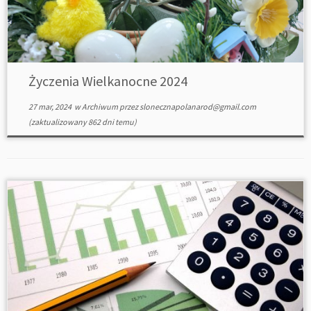
Życzenia Wielkanocne 2024
27 mar, 2024
w
Archiwum
przez
slonecznapolanarod@gmail.com
(zaktualizowany 862 dni temu)