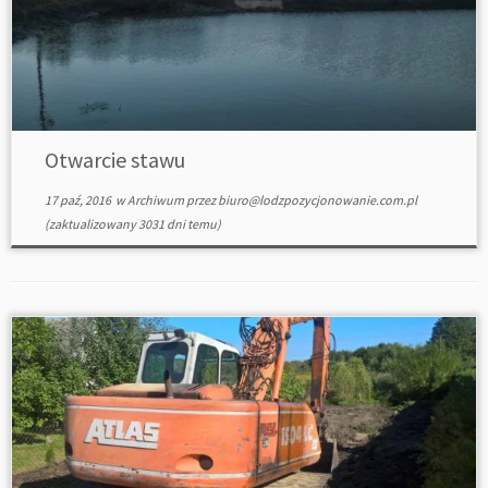
Otwarcie stawu
17 paź, 2016
w
Archiwum
przez
biuro@lodzpozycjonowanie.com.pl
(zaktualizowany 3031 dni temu)