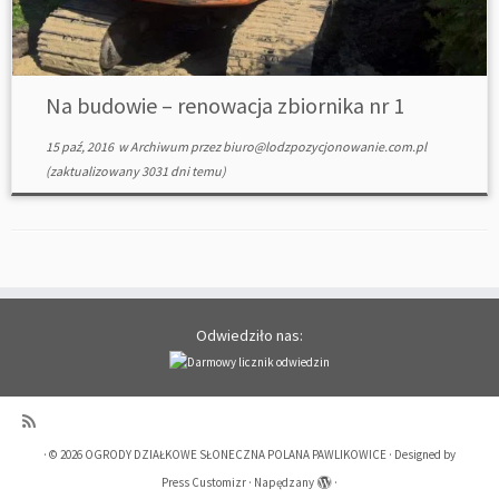
Na budowie – renowacja zbiornika nr 1
15 paź, 2016
w
Archiwum
przez
biuro@lodzpozycjonowanie.com.pl
(zaktualizowany 3031 dni temu)
Odwiedziło nas:
·
© 2026
OGRODY DZIAŁKOWE SŁONECZNA POLANA PAWLIKOWICE
·
Designed by
Press Customizr
·
Napędzany
·