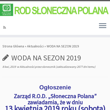
Strona Główna
»
Aktualności
»
WODA NA SEZON 2019
WODA NA SEZON 2019
8 kwi, 2019
w
Aktualności
przez
slonecznik
(zaktualizowany 2677 dni temu)
Ogłoszenie
Zarząd R.O.D. „Słoneczna Polana”
zawiadamia, że w dniu
13 kwietnia 2019 roku (sobota)