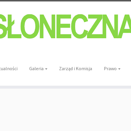
tualności
Galeria
Zarząd i Komisja
Prawo