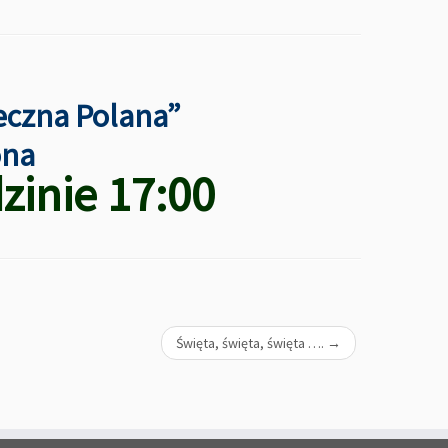
eczna Polana”
ona
zinie 17:00
Święta, święta, święta ….
→