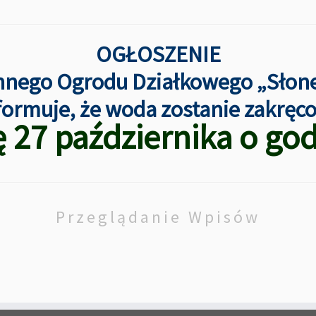
OGŁOSZENIE
nnego Ogrodu Działkowego „Słon
formuje, że woda zostanie zakręc
ę 27 października o god
Przeglądanie Wpisów