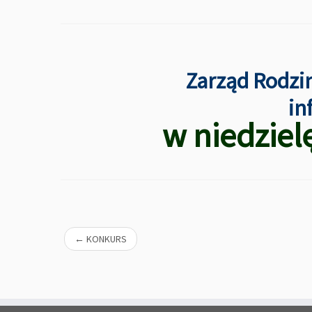
Zarząd Rodzi
in
w niedziel
←
KONKURS