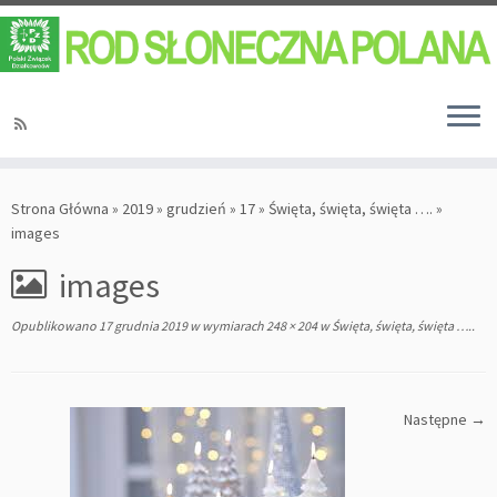
Strona Główna
»
2019
»
grudzień
»
17
»
Święta, święta, święta ….
»
images
images
Opublikowano
17 grudnia 2019
w wymiarach
248 × 204
w
Święta, święta, święta ….
.
Następne →