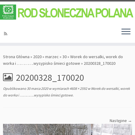
Strona Główna
»
2020
»
marzec
»
30
»
Worek do wersalki, worek do
worka i ………….wysypisko śmieci gotowe
»
20200328_170020
20200328_170020
Opublikowano
30 marca 2020
w wymiarach
4608 × 2592
w
Worek do wersalki, worek
do worka i ………….wysypisko śmieci gotowe
.
Następne →