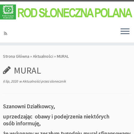
Strona Główna
»
Aktualności
»
MURAL
MURAL
6 lip, 2020
w
Aktualności
przez
slonecznik
Szanowni Działkowcy,
uprzedzając obawy i podejrzenia niektórych
osób
informuję,
że wykonany w zeszłym tygodniu mural sfinansowany