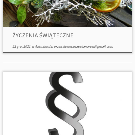
ŻYCZENIA ŚWIĄTECZNE
22 gru, 2021
w
Aktualności
przez
slonecznapolanarod@gmail.com