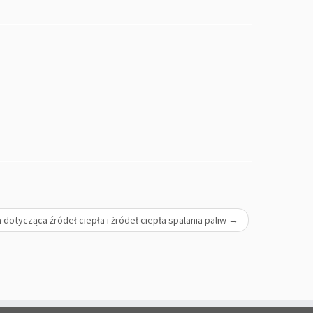
 dotycząca źródeł ciepła i żródeł ciepła spalania paliw
→