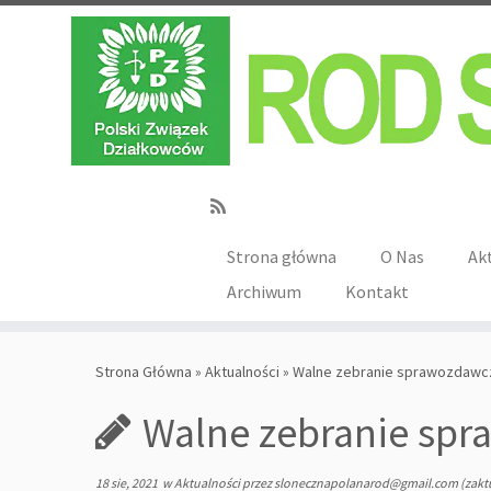
Strona główna
O Nas
Ak
Archiwum
Kontakt
Strona Główna
»
Aktualności
»
Walne zebranie sprawozdawcz
Walne zebranie spr
18 sie, 2021
w
Aktualności
przez
slonecznapolanarod@gmail.com
(zakt