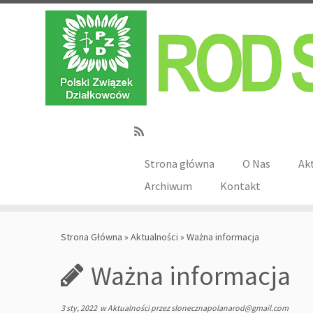
Strona główna
O Nas
Ak
Archiwum
Kontakt
Strona Główna
»
Aktualności
»
Ważna informacja
Ważna informacja
3 sty, 2022
w
Aktualności
przez
slonecznapolanarod@gmail.com