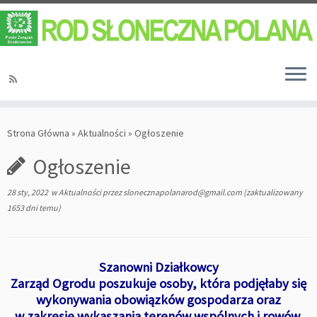
Strona Główna
»
Aktualności
»
Ogłoszenie
Ogłoszenie
28 sty, 2022
w
Aktualności
przez
slonecznapolanarod@gmail.com
(zaktualizowany
1653 dni temu)
Szanowni Działkowcy
Zarząd Ogrodu poszukuje osoby, która podjęłaby się
wykonywania obowiązków gospodarza oraz
w zakresie wykaszania terenów wspólnych i rowów.