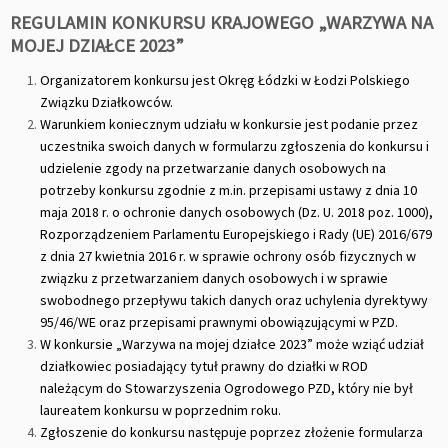
REGULAMIN KONKURSU KRAJOWEGO „WARZYWA NA
MOJEJ DZIAŁCE 2023”
Organizatorem konkursu jest Okręg Łódzki w Łodzi Polskiego
Związku Działkowców.
Warunkiem koniecznym udziału w konkursie jest podanie przez
uczestnika swoich danych w formularzu zgłoszenia do konkursu i
udzielenie zgody na przetwarzanie danych osobowych na
potrzeby konkursu zgodnie z m.in. przepisami ustawy z dnia 10
maja 2018 r. o ochronie danych osobowych (Dz. U. 2018 poz. 1000),
Rozporządzeniem Parlamentu Europejskiego i Rady (UE) 2016/679
z dnia 27 kwietnia 2016 r. w sprawie ochrony osób fizycznych w
związku z przetwarzaniem danych osobowych i w sprawie
swobodnego przepływu takich danych oraz uchylenia dyrektywy
95/46/WE oraz przepisami prawnymi obowiązującymi w PZD.
W konkursie „Warzywa na mojej działce 2023” może wziąć udział
działkowiec posiadający tytuł prawny do działki w ROD
należącym do Stowarzyszenia Ogrodowego PZD, który nie był
laureatem konkursu w poprzednim roku.
Zgłoszenie do konkursu następuje poprzez złożenie formularza