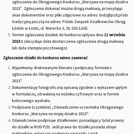
zgłoszenia do Okręgowego Konkursu „Warzywa na mojej działce
2023″. Zgłoszenia dokonać można drogą mailową, przesyłając
skan dokumentów oraz pliki zdjęciowe na adres: lodz@pzd.pl lub
tradycyjną pocztą na adres: Polski Związek Działkowców Okręg
Łódzki w Łodzi, ul. Warecka 3, 91-202 Łódź.
Termin zgłaszania działek do konkursu upływa dnia
11 września
2023 r.
(decyduje data dostarczenia zgłoszenia drogą mailową
lub data stempla pocztowego).
Zgłoszenie działki do konkursu winno zawierać:
Wypełniony drukowanymi literami i podpisany formularz
zgłoszenia do Okręgowego Konkursu „Warzywa na mojej działce
2023”.
Dokumentację fotograficzną opisaną zgodnie z wykazem ujętym
w formularzu, utrwaloną na nośniku cyfrowym oraz w formie
kolorowego wydruku.
Podpisane (czytelnie) „Oświadczenie uczestnika Okręgowego
Konkursu „Warzywa na mojej działce 2023”.
Oświadczenie podpisuje działkowiec posiadający tytuł prawny
do działki w ROD PZD. Jeśli prawa do działki posiada oboje
małżonków, wówczas podpisują się każdy z nich.