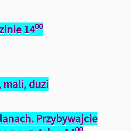
00
zinie 14
 mali, duzi
planach. Przybywajcie
00