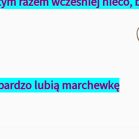
tym razem wcześniej nieco, 
i bardzo lubią marchewkę