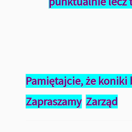
punktualnie lecz 
Pamiętajcie, że konik
Zapraszamy
Zarząd