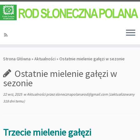
Strona Główna
»
Aktualności
»
Ostatnie mielenie gałęzi w sezonie
Ostatnie mielenie gałęzi w
sezonie
22 wrz, 2025
w
Aktualności
przez
slonecznapolanarod@gmail.com
(zaktualizowany
318 dni temu)
Trzecie mielenie gałęzi