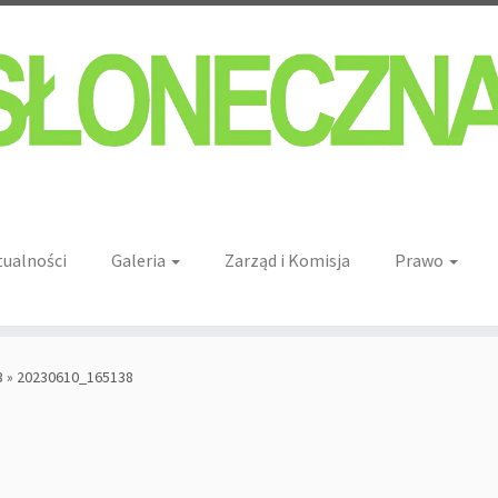
tualności
Galeria
Zarząd i Komisja
Prawo
3
»
20230610_165138