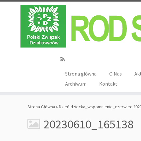
Strona główna
O Nas
Ak
Archiwum
Kontakt
Strona Główna
»
Dzień dziecka_wspomnienie_czerwiec 202
20230610_165138