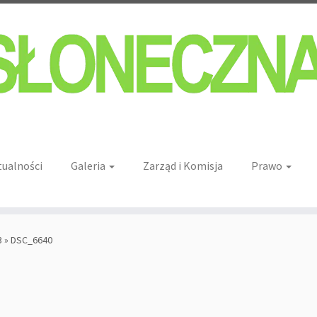
tualności
Galeria
Zarząd i Komisja
Prawo
3
»
DSC_6640