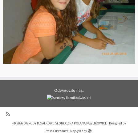
Odwiedziło nas:
·
© 2026
OGRODY DZIAŁKOWE SŁONECZNA POLANA PAWLIKOWICE
·
Designed by
Press Customizr
·
Napędzany
·