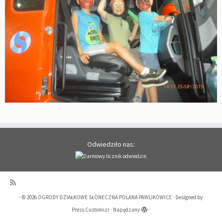
Odwiedziło nas:
·
© 2026
OGRODY DZIAŁKOWE SŁONECZNA POLANA PAWLIKOWICE
·
Designed by
Press Customizr
·
Napędzany
·