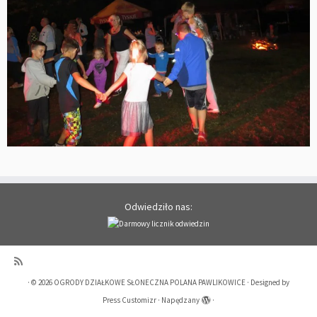
Odwiedziło nas:
·
© 2026
OGRODY DZIAŁKOWE SŁONECZNA POLANA PAWLIKOWICE
·
Designed by
Press Customizr
·
Napędzany
·