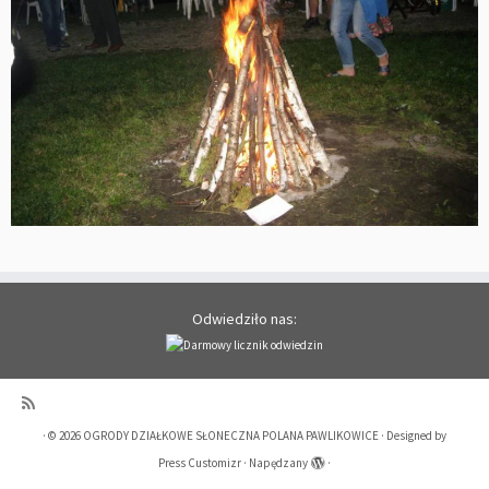
Odwiedziło nas:
·
© 2026
OGRODY DZIAŁKOWE SŁONECZNA POLANA PAWLIKOWICE
·
Designed by
Press Customizr
·
Napędzany
·