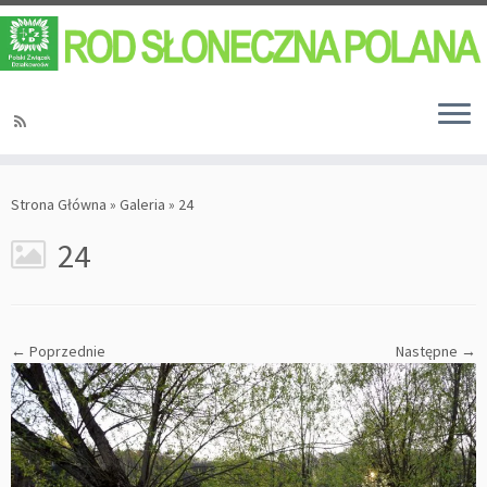
Strona Główna
»
Galeria
»
24
24
← Poprzednie
Następne →