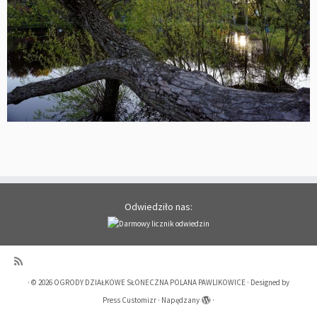
Odwiedziło nas:
·
© 2026
OGRODY DZIAŁKOWE SŁONECZNA POLANA PAWLIKOWICE
·
Designed by
Press Customizr
·
Napędzany
·