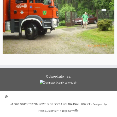
Odwiedziło nas:
·
© 2026
OGRODY DZIAŁKOWE SŁONECZNA POLANA PAWLIKOWICE
·
Designed by
Press Customizr
·
Napędzany
·