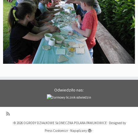
Odwiedziło nas:
·
© 2026
OGRODY DZIAŁKOWE SŁONECZNA POLANA PAWLIKOWICE
·
Designed by
Press Customizr
·
Napędzany
·