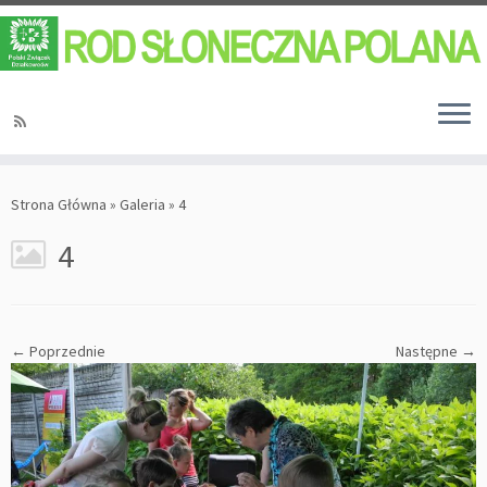
Strona Główna
»
Galeria
»
4
4
← Poprzednie
Następne →