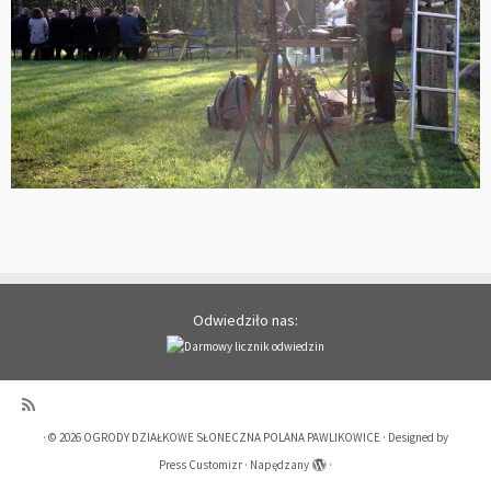
Odwiedziło nas:
·
© 2026
OGRODY DZIAŁKOWE SŁONECZNA POLANA PAWLIKOWICE
·
Designed by
Press Customizr
·
Napędzany
·