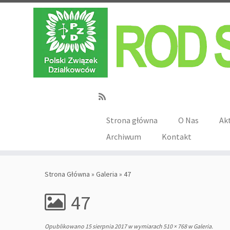
Strona główna
O Nas
Ak
Archiwum
Kontakt
Strona Główna
»
Galeria
»
47
47
Opublikowano
15 sierpnia 2017
w wymiarach
510 × 768
w
Galeria
.