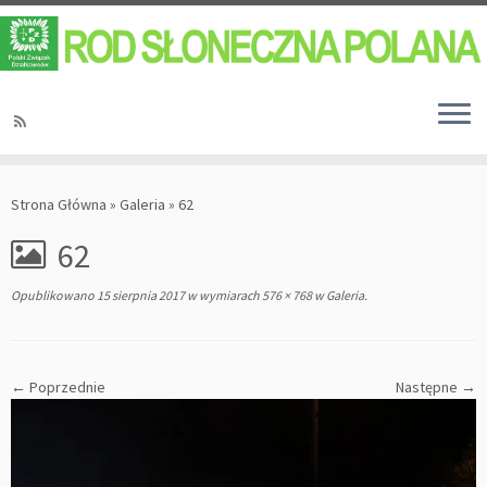
Strona Główna
»
Galeria
»
62
62
Opublikowano
15 sierpnia 2017
w wymiarach
576 × 768
w
Galeria
.
← Poprzednie
Następne →