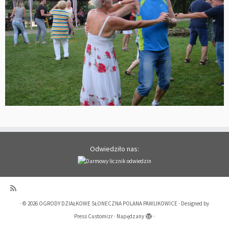
Odwiedziło nas:
·
© 2026
OGRODY DZIAŁKOWE SŁONECZNA POLANA PAWLIKOWICE
·
Designed by
Press Customizr
·
Napędzany
·