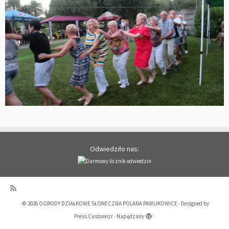
Odwiedziło nas:
·
© 2026
OGRODY DZIAŁKOWE SŁONECZNA POLANA PAWLIKOWICE
·
Designed by
Press Customizr
·
Napędzany
·