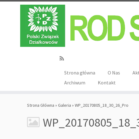
Strona główna
O Nas
Ak
Archiwum
Kontakt
Strona Główna
»
Galeria
»
WP_20170805_18_30_26_Pro
WP_20170805_18_