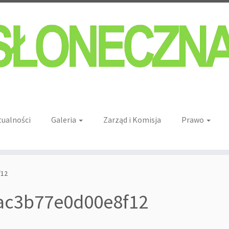
tualności
Galeria
Zarząd i Komisja
Prawo
f12
ac3b77e0d00e8f12