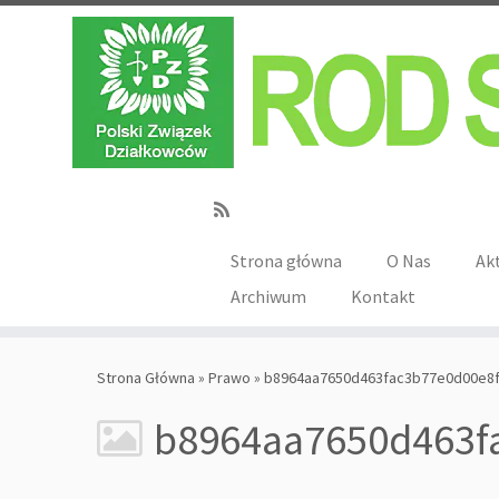
Strona główna
O Nas
Ak
Archiwum
Kontakt
Strona Główna
»
Prawo
»
b8964aa7650d463fac3b77e0d00e8
b8964aa7650d463f