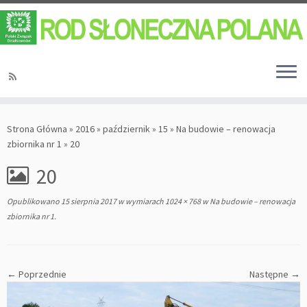
Strona Główna
»
2016
»
październik
»
15
»
Na budowie – renowacja
zbiornika nr 1
»
20
20
Opublikowano
15 sierpnia 2017
w wymiarach
1024 × 768
w
Na budowie – renowacja
zbiornika nr 1
.
← Poprzednie
Następne →