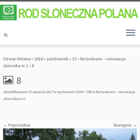
Strona Główna
»
2016
»
październik
»
15
»
Na budowie – renowacja
zbiornika nr 1
»
8
8
Opublikowano
15 sierpnia 2017
w wymiarach
1024 × 768
w
Na budowie – renowacja
zbiornika nr 1
.
← Poprzednie
Następne →