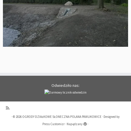
Odwiedziło nas:
·
© 2026
OGRODY DZIAŁKOWE SŁONECZNA POLANA PAWLIKOWICE
·
Designed by
Press Customizr
·
Napędzany
·