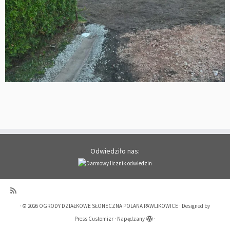
Odwiedziło nas:
·
© 2026
OGRODY DZIAŁKOWE SŁONECZNA POLANA PAWLIKOWICE
·
Designed by
Press Customizr
·
Napędzany
·