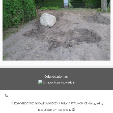
Odwiedziło nas:
·
© 2026
OGRODY DZIAŁKOWE SŁONECZNA POLANA PAWLIKOWICE
·
Designed by
Press Customizr
·
Napędzany
·