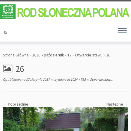
Strona Główna
»
2016
»
październik
»
17
»
Otwarcie stawu
»
26
26
Opublikowano
17 sierpnia 2017
w wymiarach
1024 × 768
w
Otwarcie stawu
.
← Poprzednie
Następne →