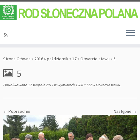
Strona Główna
»
2016
»
październik
»
17
»
Otwarcie stawu
»
5
5
Opublikowano
17 sierpnia 2017
w wymiarach
1280 × 722
w
Otwarcie stawu
.
← Poprzednie
Następne →