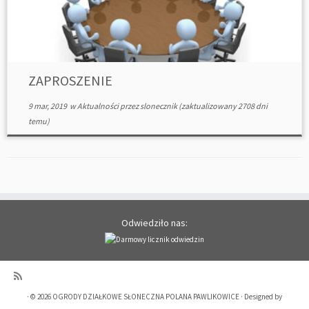
ZAPROSZENIE
9 mar, 2019
w
Aktualności
przez
slonecznik
(zaktualizowany 2708 dni
temu)
Odwiedziło nas:
·
© 2026
OGRODY DZIAŁKOWE SŁONECZNA POLANA PAWLIKOWICE
·
Designed by