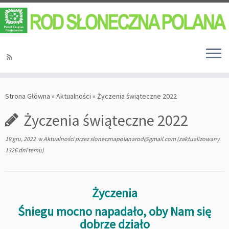
Strona Główna
»
Aktualności
»
Życzenia świąteczne 2022
Życzenia świąteczne 2022
19 gru, 2022
w
Aktualności
przez
slonecznapolanarod@gmail.com
(zaktualizowany
1326 dni temu)
Życzenia
Śniegu mocno napadało, oby Nam się
dobrze działo