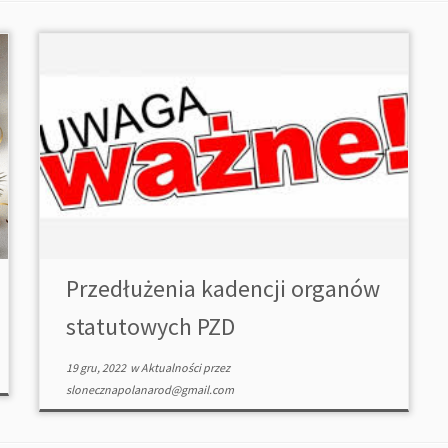
Przedłużenia kadencji organów
statutowych PZD
19 gru, 2022
w
Aktualności
przez
slonecznapolanarod@gmail.com