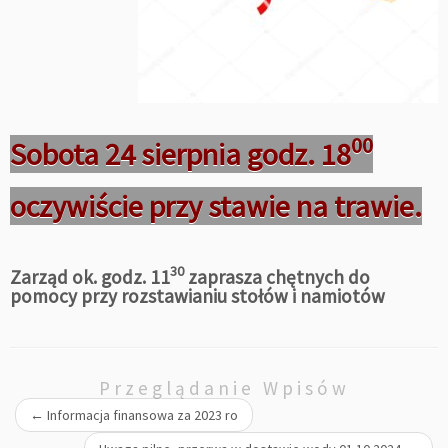
00
Sobota 24 sierpnia godz. 18
oczywiście przy stawie na trawie.
30
Zarząd ok. godz. 11
zaprasza chętnych do
pomocy przy rozstawianiu stołów i namiotów
Przeglądanie Wpisów
←
Informacja finansowa za 2023 ro