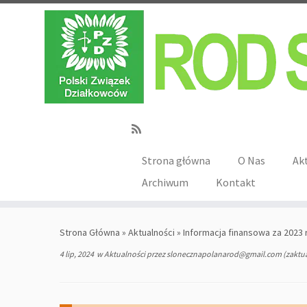
Strona główna
O Nas
Ak
Archiwum
Kontakt
Strona Główna
»
Aktualności
»
Informacja finansowa za 2023 
4 lip, 2024
w
Aktualności
przez
slonecznapolanarod@gmail.com
(zaktu