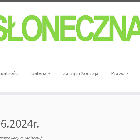
tualności
Galeria
Zarząd i Komisja
Prawo
6.2024r.
tualizowany 743 dni temu)