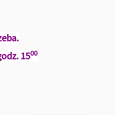
zeba.
00
godz. 15