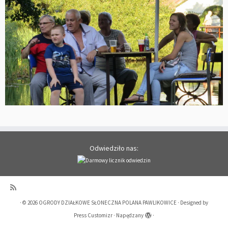
Odwiedziło nas:
·
© 2026
OGRODY DZIAŁKOWE SŁONECZNA POLANA PAWLIKOWICE
·
Designed by
Press Customizr
·
Napędzany
·