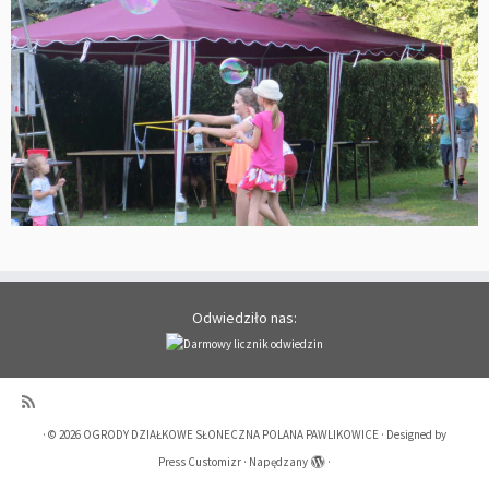
Odwiedziło nas:
·
© 2026
OGRODY DZIAŁKOWE SŁONECZNA POLANA PAWLIKOWICE
·
Designed by
Press Customizr
·
Napędzany
·