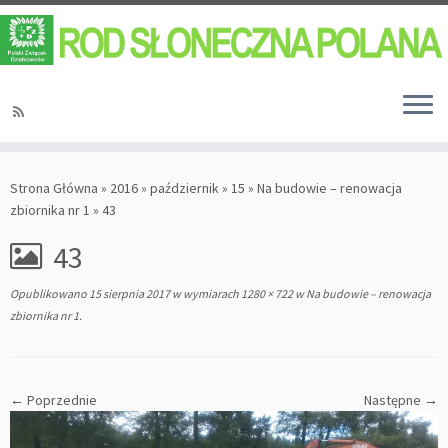
Strona Główna
»
2016
»
październik
»
15
»
Na budowie – renowacja
zbiornika nr 1
»
43
43
Opublikowano
15 sierpnia 2017
w wymiarach
1280 × 722
w
Na budowie – renowacja
zbiornika nr 1
.
← Poprzednie
Następne →