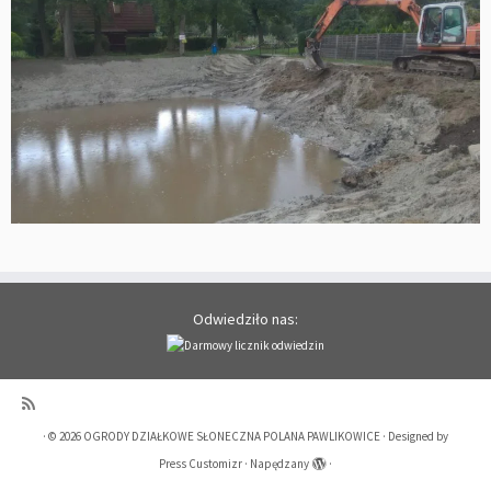
Odwiedziło nas:
·
© 2026
OGRODY DZIAŁKOWE SŁONECZNA POLANA PAWLIKOWICE
·
Designed by
Press Customizr
·
Napędzany
·