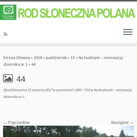
Strona Główna
»
2016
»
październik
»
15
»
Na budowie – renowacja
zbiornika nr 1
»
44
44
Opublikowano
15 sierpnia 2017
w wymiarach
1280 × 722
w
Na budowie – renowacja
zbiornika nr 1
.
← Poprzednie
Następne →